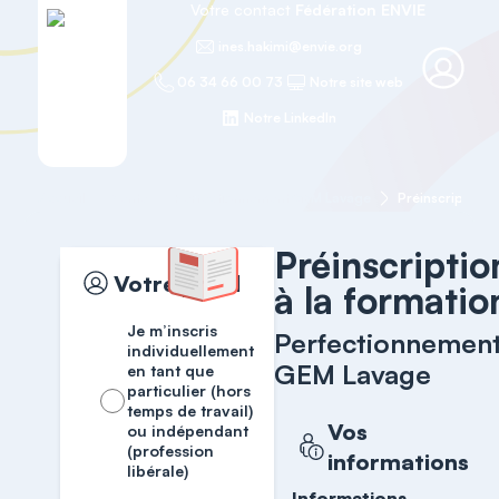
Votre contact
Fédération ENVIE
ines.hakimi@envie.org
06 34 66 00 73
Notre site web
Notre LinkedIn
Accueil
Vente
Perfectionnement GEM Lavage
Préinscription
Préinscriptio
Votre profil
à la formatio
Je m’inscris
Perfectionnemen
individuellement
GEM Lavage
en tant que
particulier (hors
temps de travail)
Vos
ou indépendant
(profession
informations
libérale)
Informations