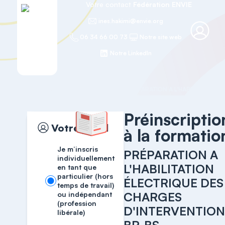
Votre contact
Fédération ENVIE
ines.hakimi@envie.org
06 34 66 00 73
Notre site web
Notre LinkedIn
Accueil
Métiers règlementaire
Préinscriptio
Votre profil
à la formatio
Je m’inscris
PRÉPARATION A
individuellement
L'HABILITATION
en tant que
particulier (hors
ÉLECTRIQUE DES
temps de travail)
CHARGES
ou indépendant
(profession
D'INTERVENTIO
libérale)