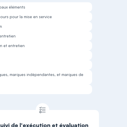
ipaux éléments
scours pour la mise en service
en
entretien
n et entretien
rques, marques indépendantes, et marques de
uivi de l'exécution et évaluation