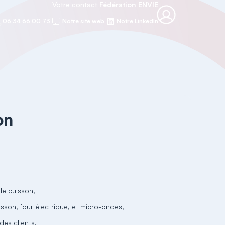
Votre contact
Fédération ENVIE
06 34 66 00 73
Notre site web
Notre LinkedIn
on
le cuisson,
uisson, four électrique, et micro-ondes,
des clients,