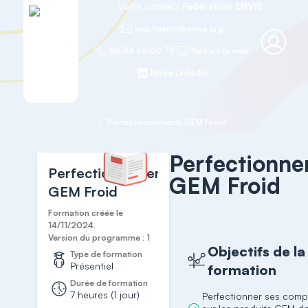
Votre contact
Fédération ENVIE
ines.hakimi@envie.org
06 34 66 00 73
Notre site web
Notre LinkedIn
Accueil
Vente
Perfectionnements GEM Froid
Perfectionn
Perfectionnements
GEM Froid
GEM Froid
Formation créée le
14/11/2024.
Version du programme : 1
Objectifs de la
Type de formation
Présentiel
formation
Durée de formation
7 heures (1 jour)
Perfectionner ses com