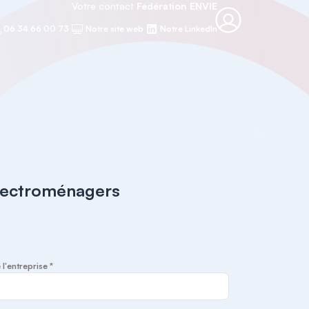
Votre contact
Fédération ENVIE
06 34 66 00 73
Notre site web
Notre LinkedIn
Electroménagers
 l'entreprise *