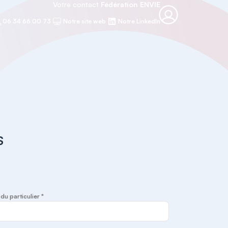
Votre contact
Fédération ENVIE
06 34 66 00 73
Notre site web
Notre LinkedIn
S
u particulier *