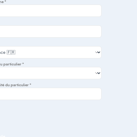
ne *
du particulier *
ité du particulier *
nde