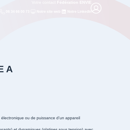
Votre contact
Fédération ENVIE
06 34 66 00 73
Notre site web
Notre LinkedIn
E A
 électronique ou de puissance d’un appareil
osants) et dynamiques (platines sous tension) avec